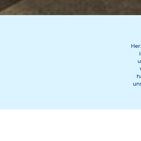
Her
u
h
uns