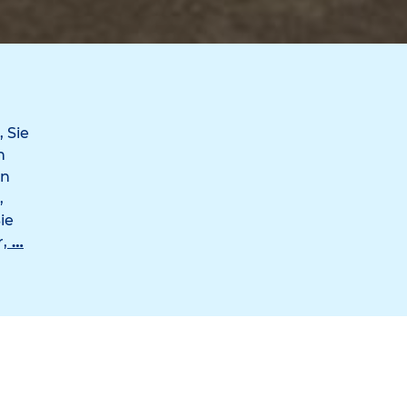
 Sie
n
en
,
ie
,
…